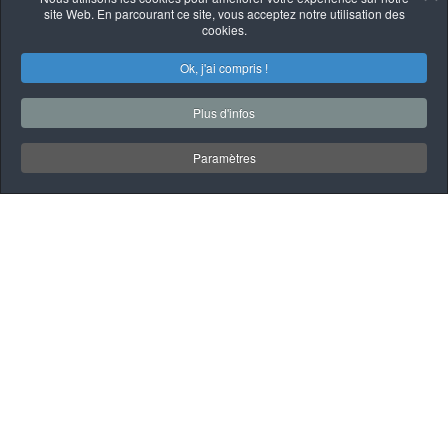
site Web. En parcourant ce site, vous acceptez notre utilisation des
cookies.
Ok, j'ai compris !
Plus d'infos
Paramètres
MÉCANIQUE
Nos services incluent :
• Entretien préventif et maintenance
: Changements d'huile, filtres et suivis
manufacturiers.
• Réparations mécaniques complètes
: Moteur, transmission, système de