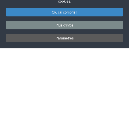
cookies.
Ok, j'ai compris !
Plus d'infos
Paramètres
À PROPOS
QUI SOMMES-NOUS
Garage Mécanique
automobile et poids
lourd à Saint-Gilles de